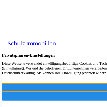
Schulz Immobilien
Aktuelle Angebote
Rheinhäuserstr. 3
Immobilie Verkaufe
68165 Mannheim
Immobilien-News
Immobilien-Ratgeb
+49 621 44016116
Vertrag widerrufe
E-Mail scheiben