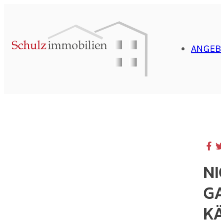
ANGEB
N
G
K