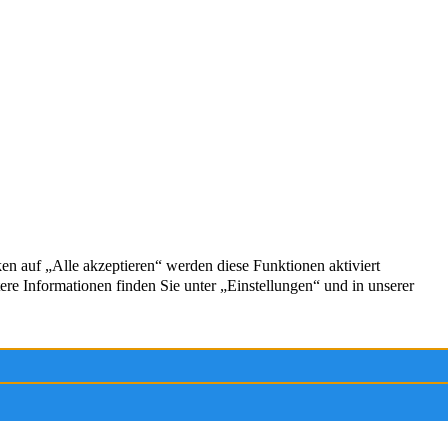
EN
Exzellent
5,0
/5
43 Kundenstimmen