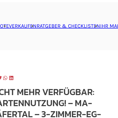
OTE
VERKAUFEN
RATGEBER & CHECKLISTEN
IHR MA
ICHT MEHR VERFÜGBAR:
ARTENNUTZUNG! – MA-
ÄFERTAL – 3-ZIMMER-EG-