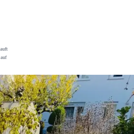
auft
 auf