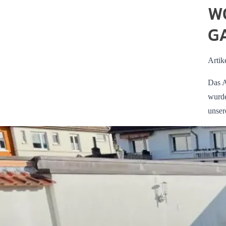
W
G
Artik
Das A
wurde
unser