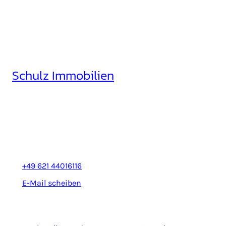
Schulz Immobilien
Rheinhäuserstr. 3
68165 Mannheim
+49 621 44016116
E-Mail scheiben