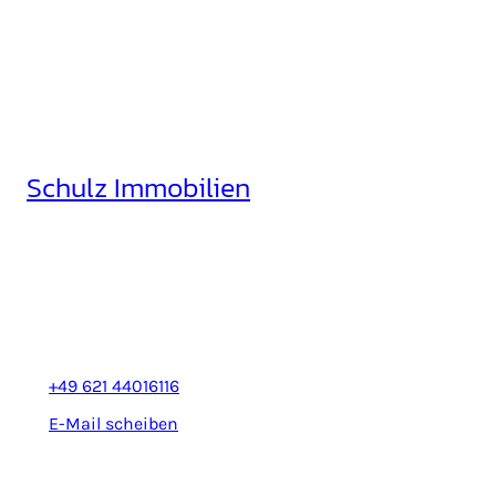
Schulz Immobilien
Rheinhäuserstr. 3
68165 Mannheim
+49 621 44016116
E-Mail scheiben