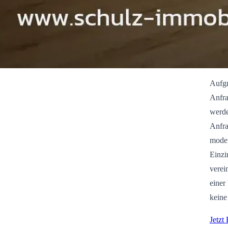
Aufgr
Anfra
werde
Anfra
moder
Einzi
verei
einer
keine
Jetzt