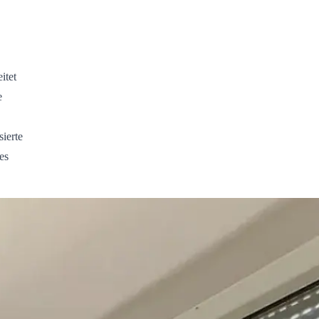
itet
e
ierte
es