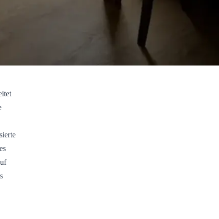
itet
e
ierte
es
uf
s