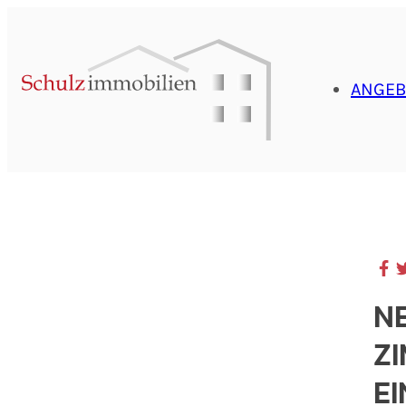
ANGEB
NE
Z
E