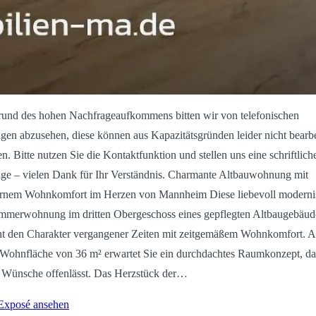
und des hohen Nachfrageaufkommens bitten wir von telefonischen
gen abzusehen, diese können aus Kapazitätsgründen leider nicht bearbe
n. Bitte nutzen Sie die Kontaktfunktion und stellen uns eine schriftlich
ge – vielen Dank für Ihr Verständnis. Charmante Altbauwohnung mit
nem Wohnkomfort im Herzen von Mannheim Diese liebevoll modernis
mmerwohnung im dritten Obergeschoss eines gepflegten Altbaugebäud
nt den Charakter vergangener Zeiten mit zeitgemäßem Wohnkomfort. A
 Wohnfläche von 36 m² erwartet Sie ein durchdachtes Raumkonzept, da
 Wünsche offenlässt. Das Herzstück der…
 Exposé ansehen