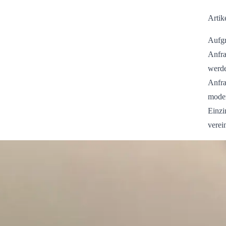
Artik
Aufgr
Anfra
werde
Anfra
moder
Einzi
verei