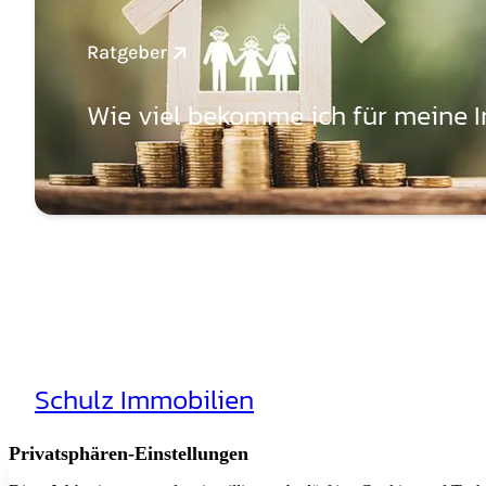
Ratgeber
Wie viel bekomme ich für meine 
Schulz Immobilien
Aktuelle Ange
Rheinhäuserstr. 3