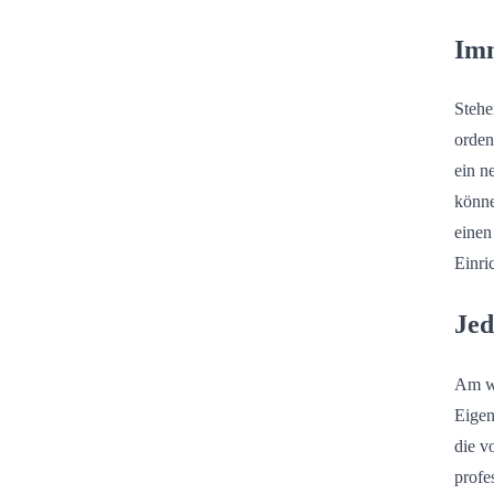
Imm
Stehe
orden
ein n
könne
einen
Einri
Jed
Am wi
Eigen
die v
profe