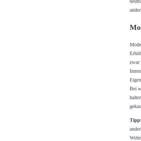
neutr
ander
Mod
Moder
Erhöh
zwar 
Immob
Eigen
Bei w
halte
gekauf
Tipp
ander
Wohne