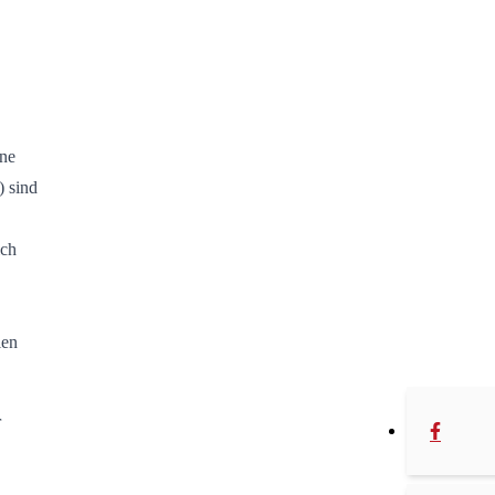
ine
) sind
ich
ien
r