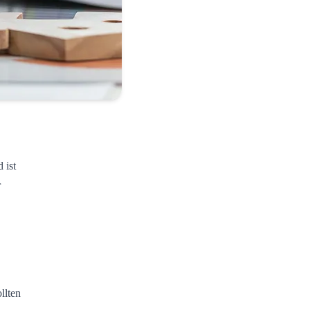
 ist
r
llten