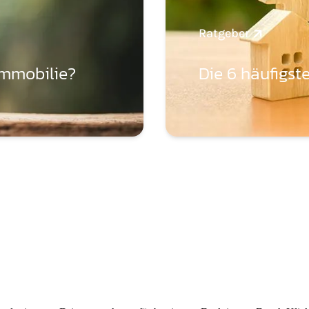
Ratgeber
Immobilie?
Die 6 häufigst
bote
Kontakt