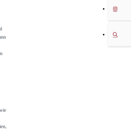
nd
kann
um
owie
ten,