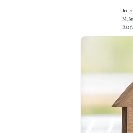
Jeder
Maßna
Rat f