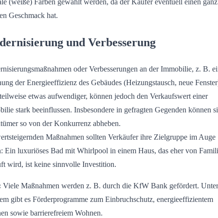
ale (weiße) Farben gewählt werden, da der Käufer eventuell einen ganz
en Geschmack hat.
ernisierung und Verbesserung
nisierungsmaßnahmen oder Verbesserungen an der Immobilie, z. B. e
ung der Energieeffizienz des Gebäudes (Heizungstausch, neue Fenster
teilweise etwas aufwendiger, können jedoch den Verkaufswert einer
ilie stark beeinflussen. Insbesondere in gefragten Gegenden können s
tümer so von der Konkurrenz abheben.
ertsteigernden Maßnahmen sollten Verkäufer ihre Zielgruppe im Auge
n: Ein luxuriöses Bad mit Whirlpool in einem Haus, das eher von Famil
t wird, ist keine sinnvolle Investition.
:
Viele Maßnahmen werden z. B. durch die KfW Bank gefördert. Unte
em gibt es Förderprogramme zum Einbruchschutz, energieeffizientem
n sowie barrierefreiem Wohnen.