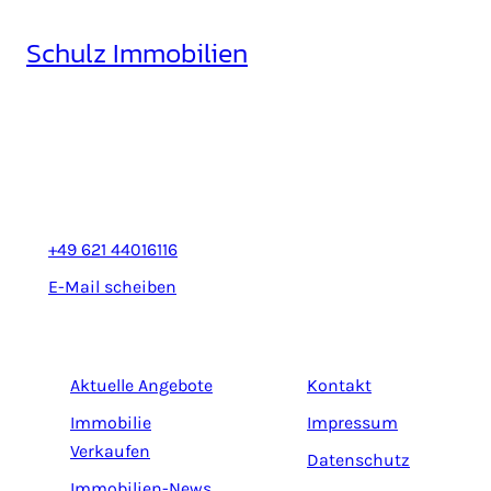
Ihrer
Schulz Immobilien
Immobilie
rausholen
Rheinhäuserstr. 3
68165 Mannheim
+49 621 44016116
E-Mail scheiben
Aktuelle Angebote
Kontakt
Immobilie
Impressum
Verkaufen
Datenschutz
Immobilien-News