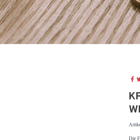
K
W
Artik
Die F