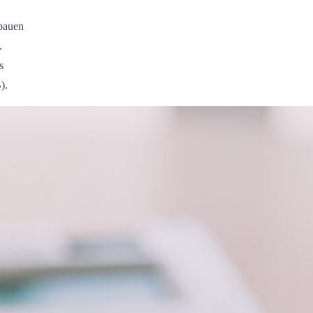
bauen
.
s
).