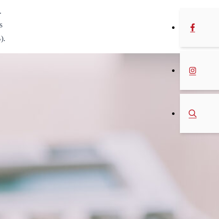
.
s
).