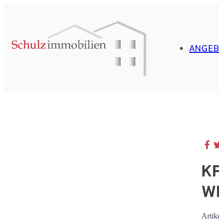
ANGEB
K
W
Artik