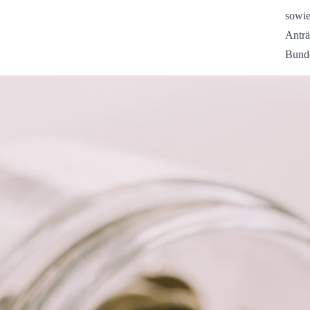
sowie
Anträ
Bund