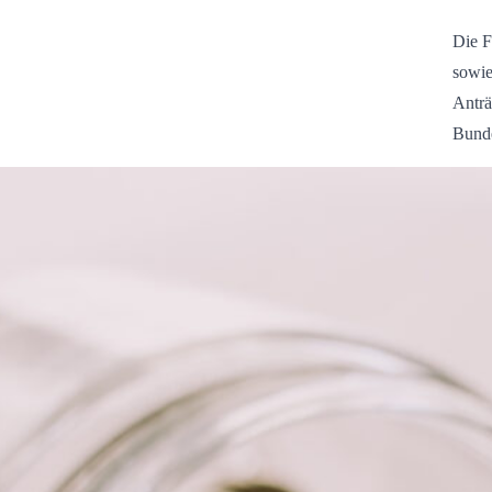
Die F
sowie
Anträ
Bund