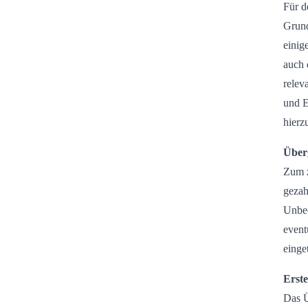
Für d
Grund
einig
auch 
relev
und E
hierz
Über
Zum z
gezah
Unbed
event
einge
Erste
Das Ü