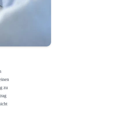
m
einen
ag zu
trag
icht