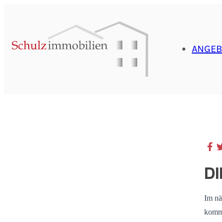
ANGEB
D
Im nä
kommt