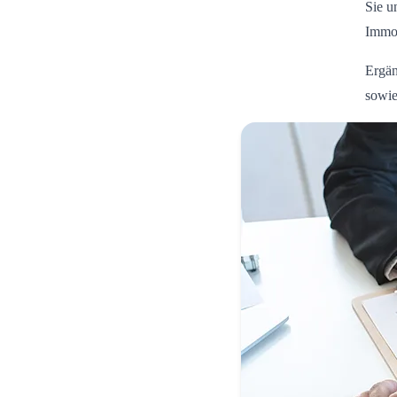
Sie u
Immob
Ergän
sowie