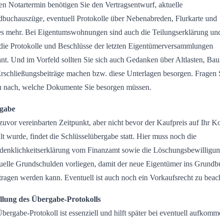
en Notartermin benötigen Sie den Vertragsentwurf, aktuelle
buchauszüge, eventuell Protokolle über Nebenabreden, Flurkarte und
es mehr. Bei Eigentumswohnungen sind auch die Teilungserklärung un
die Protokolle und Beschlüsse der letzten Eigentümerversammlungen
ant. Und im Vorfeld sollten Sie sich auch Gedanken über Altlasten, Bau
rschließungsbeiträge machen bzw. diese Unterlagen besorgen. Fragen 
u nach, welche Dokumente Sie besorgen müssen.
gabe
uvor vereinbarten Zeitpunkt, aber nicht bevor der Kaufpreis auf Ihr K
lt wurde, findet die Schlüsselübergabe statt. Hier muss noch die
enklichkeitserklärung vom Finanzamt sowie die Löschungsbewilligun
uelle Grundschulden vorliegen, damit der neue Eigentümer ins Grundb
tragen werden kann. Eventuell ist auch noch ein Vorkaufsrecht zu beac
llung des Übergabe-Protokolls
bergabe-Protokoll ist essenziell und hilft später bei eventuell aufkom