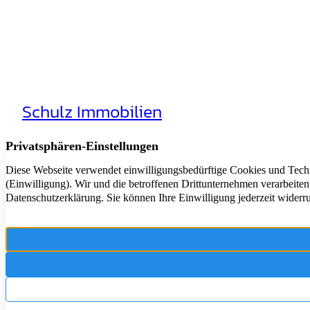
Schulz Immobilien
Aktuelle Ange
Rheinhäuserstr. 3
Immobilie Ve
68165 Mannheim
Immobilien-
Immobilien-R
+49 621 44016116
Vertrag wide
E-Mail scheiben