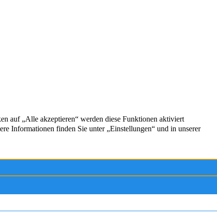
Exzellent
5,0
/5
NEUIGKEITEN
43 Kundenstimmen