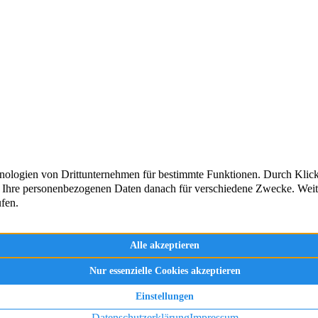
bote
Kontakt
rkaufen
Impressum
News
Datenschutz
atgeber
Cookie-Hinweis
AKTUELLE 
rrufen