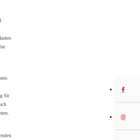
d
lasten
Sie
onto
g für
uch
hten.
menden