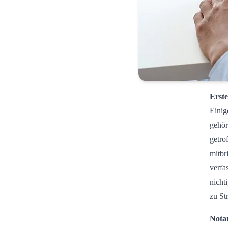
Erst
Einig
gehör
getro
mitbr
verfa
nicht
zu St
Nota