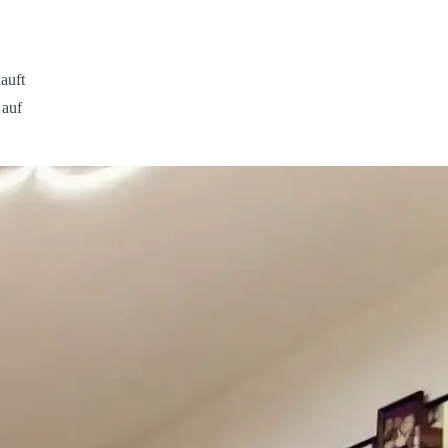
auft
 auf