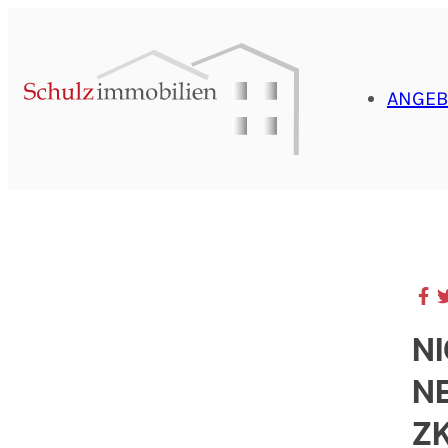
ANGEB
N
N
Z