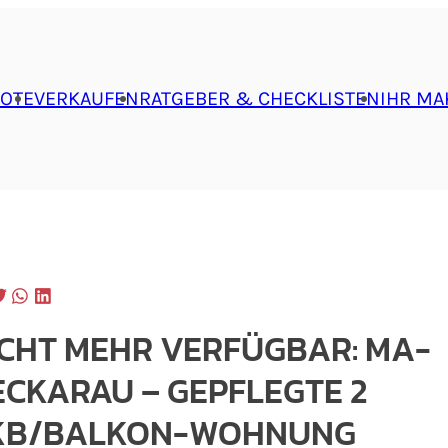
OTE
VERKAUFEN
RATGEBER & CHECKLISTEN
IHR MA
ICHT MEHR VERFÜGBAR: MA-
ECKARAU – GEPFLEGTE 2
KB/BALKON-WOHNUNG