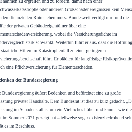
ßnahmen zu ergreifen und zu fördern, damit nach einer
chwasserkatastrophe oder anderen Großschadenereignissen kein Mens
 dem finanziellen Ruin stehen muss. Bundesweit verfügt nur rund die
fte der privaten Gebäudeeigentümer über eine
ementarschadenversicherung, wobei die Versicherungsdichte im
dervergleich stark schwankt. Weiterhin führt er aus, dass die Hoffnun
 staatliche Hilfen im Katastrophenfall zu einer geringeren
sicherungsbereitschaft führt. Er plädiert für langfristige Risikopräventi
ch eine Pflichtversicherung für Elementarschäden.
denken der Bundesregierung
e Bundesregierung äußert Bedenken und befürchtet eine zu große
astung privater Haushalte. Dem Bundesrat ist dies zu kurz gedacht. „D
astung im Schadensfall ist um ein Vielfaches höher und kann – wie die
t im Sommer 2021 gezeigt hat – teilweise sogar existenzbedrohend sei
ßt es im Beschluss.