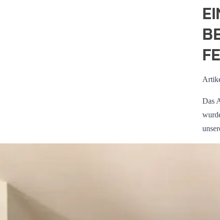
EI
B
F
Artik
Das A
wurde
unser