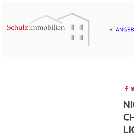
ANGEB
N
C
L