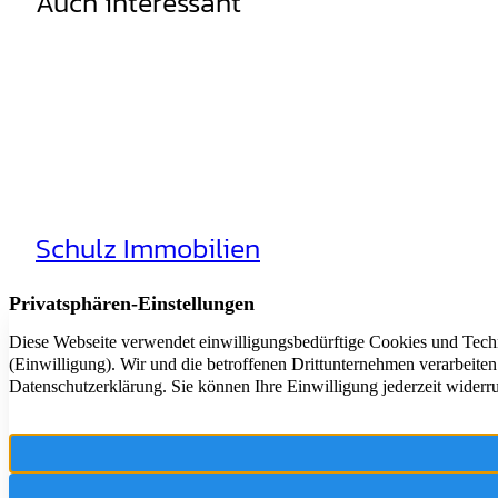
Auch interessant
Schulz Immobilien
Aktuelle Angebote
Rheinhäuserstr. 3
Immobilie Verkaufe
68165 Mannheim
Immobilien-News
Immobilien-Ratgeb
+49 621 44016116
Vertrag widerrufe
E-Mail scheiben