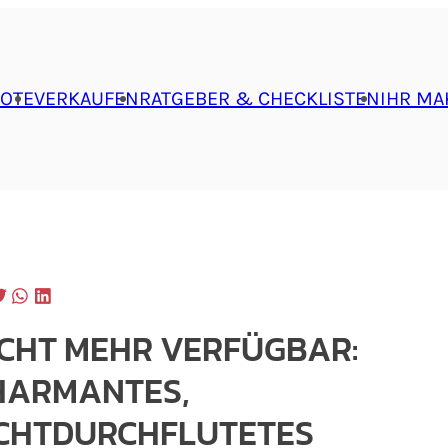
OTE
VERKAUFEN
RATGEBER & CHECKLISTEN
IHR MA
ICHT MEHR VERFÜGBAR:
HARMANTES,
ICHTDURCHFLUTETES