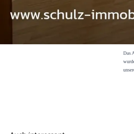
Das A
wurde
unser