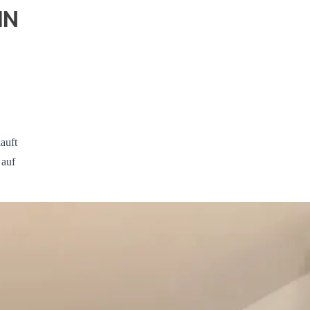
IN
auft
 auf