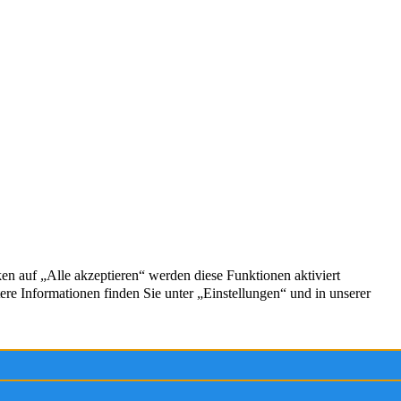
EN
Exzellent
5,0
/5
43 Kundenstimmen