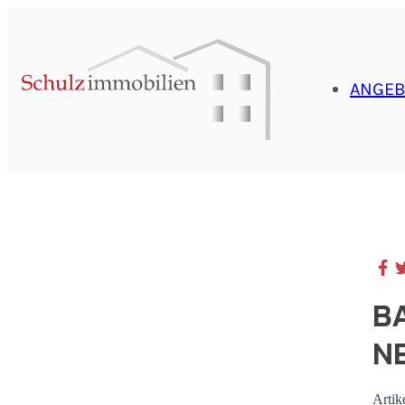
ANGEB
B
N
Artik