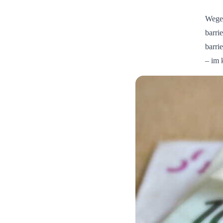
Wege 
barri
barri
– im 