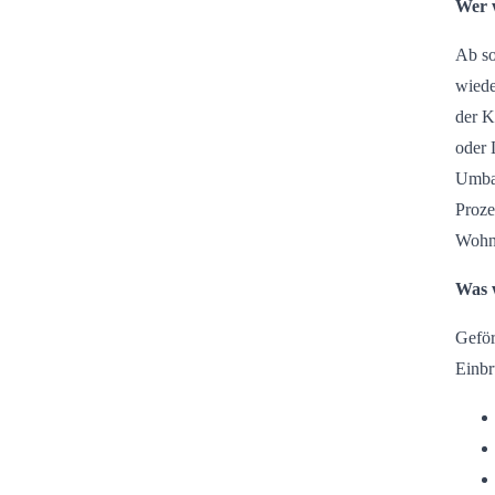
Wer 
Ab so
wiede
der K
oder 
Umbau
Proze
Wohnu
Was 
Geför
Einbr