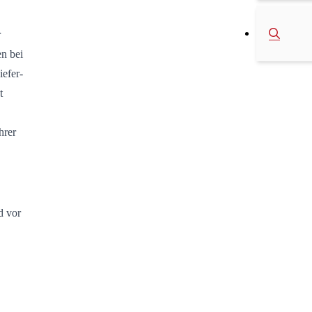
r
n bei
iefer-
t
hrer
d vor