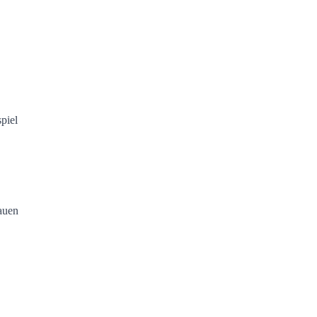
piel
auen