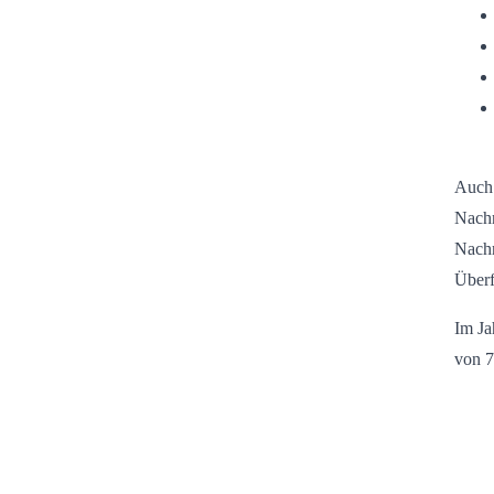
Auch 
Nachr
Nachr
Überf
Im Ja
von 7