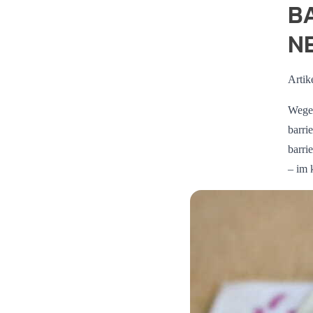
B
N
Artik
Wege 
barri
barri
– im 