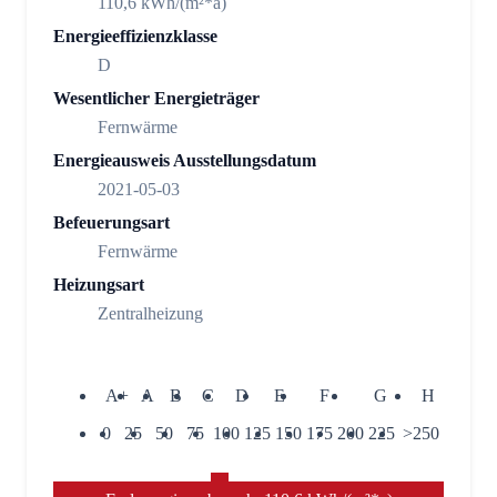
110,6 kWh/(m²*a)
Energieeffizienzklasse
D
Wesentlicher Energieträger
Fernwärme
Energieausweis Ausstellungsdatum
2021-05-03
Befeuerungsart
Fernwärme
Heizungsart
Zentralheizung
A+
A
B
C
D
E
F
G
H
0
25
50
75
100
125
150
175
200
225
>250