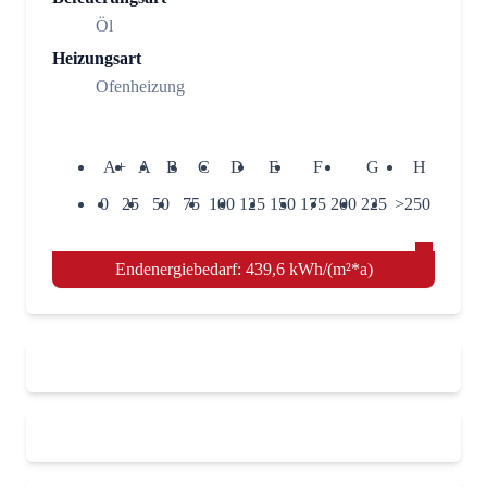
Öl
Heizungsart
Ofenheizung
A+
A
B
C
D
E
F
G
H
0
25
50
75
100
125
150
175
200
225
>250
Endenergiebedarf: 439,6 kWh/(m²*a)